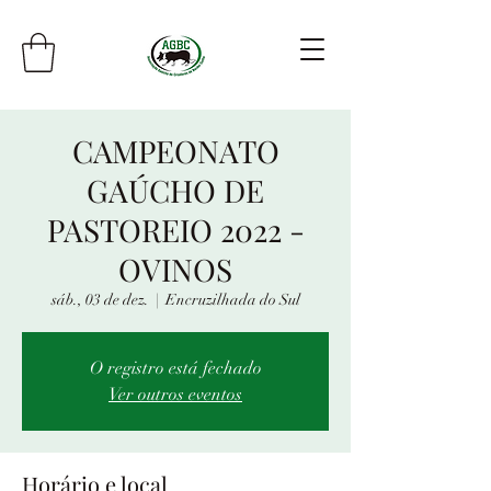
CAMPEONATO
GAÚCHO DE
PASTOREIO 2022 -
OVINOS
sáb., 03 de dez.
  |  
Encruzilhada do Sul
O registro está fechado
Ver outros eventos
Horário e local