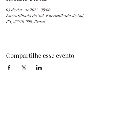
03 de dez. de 2022, 08:00
Encruzilhada do Sul, Encruzilhada do Sul,
RS, 96610-000, Brasil
Compartilhe esse evento
Associação Gaúcha de Criadores
de Border Collie - AGBC
CNPJ:
08.015.728
/0001-07
secretarioagbc@gmail.com