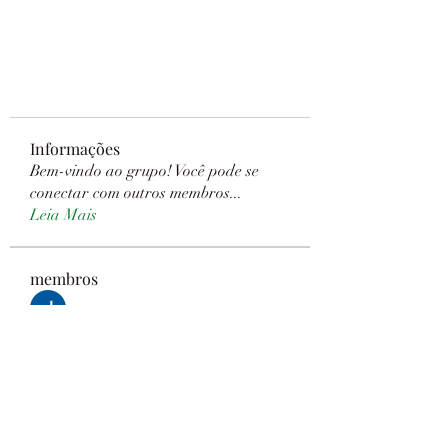
Informações
Bem-vindo ao grupo! Você pode se
conectar com outros membros
...
Leia Mais
membros
Janay j . Flora
Seguir
Sanny Rebello
Seguir
seomlc19197
Seguir
seomlc19197