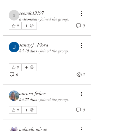
seomlc19197
seomlc19197
anteontem
·
joined the group.
0
0
Janay j . Flora
há 19 dias
·
joined the group.
0
0
2
aurora fisher
há 23 dias
·
joined the group.
0
0
mikaela mirae