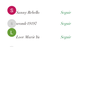
Sanny Rebello
Seguir
seomlc19197
Seguir
seomlc19197
Love Marie Yu
Seguir
Quintan Barnes
Seguir
Ver todos os membros (44)
Associação Gaúcha de Criadores
de Border Collie - AGBC