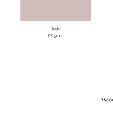
Visualização rápida
Teste
Preço
R$ 50,00
Asso