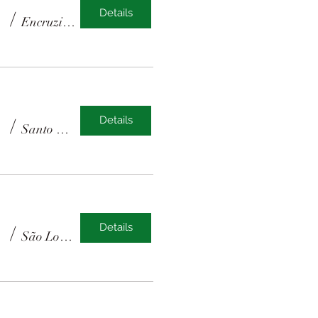
/
Details
Encruzilhada do Sul
/
Details
Santo Antônio do Planalto
/
Details
São Lourenço do Sul