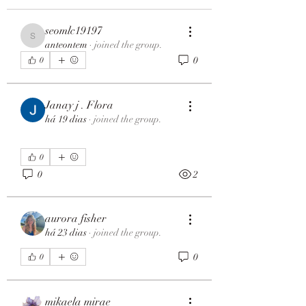
seomlc19197
seomlc19197
anteontem
·
joined the group.
0
0
Janay j . Flora
há 19 dias
·
joined the group.
0
0
2
aurora fisher
há 23 dias
·
joined the group.
0
0
mikaela mirae