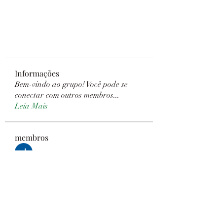
Informações
Bem-vindo ao grupo! Você pode se
conectar com outros membros
...
Leia Mais
membros
Janay j . Flora
Seguir
Sanny Rebello
Seguir
seomlc19197
Seguir
seomlc19197