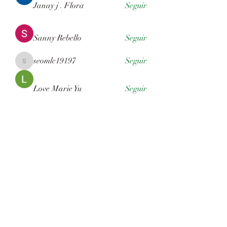
Janay j . Flora
Seguir
Sanny Rebello
Seguir
seomlc19197
Seguir
seomlc19197
Love Marie Yu
Seguir
Quintan Barnes
Seguir
Ver todos os membros (44)
Associação Gaúcha de Criadores
de Border Collie - AGBC