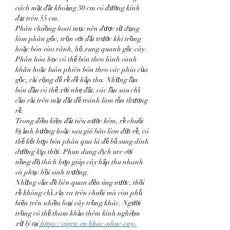
cách mặt đất khoảng 30 cm có đường kính 
đạt trên 55 cm.
Phân chuồng hoai mục nên được sử dụng 
làm phân gốc, trộn với đất trước khi trồng 
hoặc bón vào rãnh, hố xung quanh gốc cây. 
Phân hóa học có thể bón theo hình vành 
khăn hoặc luân phiên bón theo các phía của 
gốc, rải rộng để rễ dễ hấp thu. Những lần 
bón đầu có thể xới nhẹ đất, các lần sau chỉ 
cần rải trên mặt đất để tránh làm tổn thương 
rễ.
Trong điều kiện đất tiêu nước kém, rễ chuối 
bị ảnh hưởng hoặc sau gió bão làm đứt rễ, có 
thể kết hợp bón phân qua lá để bổ sung dinh 
dưỡng kịp thời. Phun dung dịch ure với 
nồng độ thích hợp giúp cây hấp thu nhanh 
và phục hồi sinh trưởng.
Những vấn đề liên quan đến úng nước, thối 
rễ không chỉ xảy ra trên chuối mà còn phổ 
biến trên nhiều loại cây trồng khác. Người 
trồng có thể tham khảo thêm kinh nghiệm 
xử lý tại
https://vigen.vn/khac-phuc-cay-