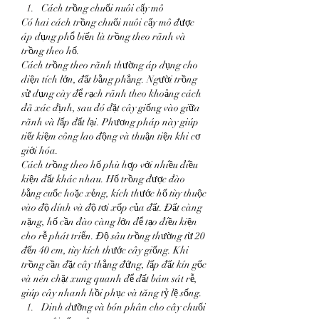
Cách trồng chuối nuôi cấy mô
Có hai cách trồng chuối nuôi cấy mô được 
áp dụng phổ biến là trồng theo rãnh và 
trồng theo hố.
Cách trồng theo rãnh thường áp dụng cho 
diện tích lớn, đất bằng phẳng. Người trồng 
sử dụng cày để rạch rãnh theo khoảng cách 
đã xác định, sau đó đặt cây giống vào giữa 
rãnh và lấp đất lại. Phương pháp này giúp 
tiết kiệm công lao động và thuận tiện khi cơ 
giới hóa.
Cách trồng theo hố phù hợp với nhiều điều 
kiện đất khác nhau. Hố trồng được đào 
bằng cuốc hoặc xẻng, kích thước hố tùy thuộc 
vào độ dính và độ tơi xốp của đất. Đất càng 
nặng, hố cần đào càng lớn để tạo điều kiện 
cho rễ phát triển. Độ sâu trồng thường từ 20 
đến 40 cm, tùy kích thước cây giống. Khi 
trồng cần đặt cây thẳng đứng, lấp đất kín gốc 
và nén chặt xung quanh để đất bám sát rễ, 
giúp cây nhanh hồi phục và tăng tỷ lệ sống.
Dinh dưỡng và bón phân cho cây chuối 