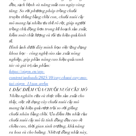
đều, sạch bệnh và năng suất cao ngày càng 
tăng. So với phương pháp trồng chuối 
truyền thống bằng chồi con, chuối nuôi cấy 
mô mang lại nhiều ưu thế rõ rệt, giúp người 
trồng chủ động hơn trong kế hoạch sản xuất, 
kiểm soát chất lượng và tối ưu hiệu quả kinh 
tế.
Hình ảnh dưới đây minh họa việc ứng dụng 
khoa học – công nghệ vào sản xuất nông 
nghiệp, góp phần nâng cao hiệu quả canh 
tác và giá trị sản phẩm:
https://vigen.vn/wp-
content/uploads/2025/10/cay-chuoi-cay-mo-
tai-vigen_11zon.webp
I. ĐẶC ĐIỂM CỦA CHUỐI NUÔI CẤY MÔ
Nhiều nghiên cứu và thực tiễn sản xuất cho 
thấy, việc sử dụng cây chuối nuôi cấy mô 
mang lại hiệu quả vượt trội so với giống 
chuối nhân bằng chồi. Ưu điểm lớn nhất của 
chuối nuôi cấy mô là tính đồng đều cao về 
chiều cao, thời gian sinh trưởng, khả năng 
ra hoa và cho buồng. Nhờ sự đồng nhất này, 