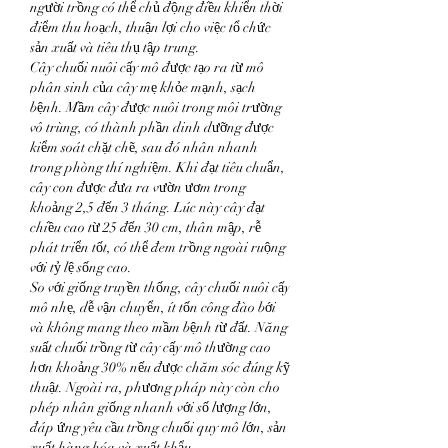
người trồng có thể chủ động điều khiển thời 
điểm thu hoạch, thuận lợi cho việc tổ chức 
sản xuất và tiêu thụ tập trung.
Cây chuối nuôi cấy mô được tạo ra từ mô 
phân sinh của cây mẹ khỏe mạnh, sạch 
bệnh. Mầm cây được nuôi trong môi trường 
vô trùng, có thành phần dinh dưỡng được 
kiểm soát chặt chẽ, sau đó nhân nhanh 
trong phòng thí nghiệm. Khi đạt tiêu chuẩn, 
cây con được đưa ra vườn ươm trong 
khoảng 2,5 đến 3 tháng. Lúc này cây đạt 
chiều cao từ 25 đến 30 cm, thân mập, rễ 
phát triển tốt, có thể đem trồng ngoài ruộng 
với tỷ lệ sống cao.
So với giống truyền thống, cây chuối nuôi cấy 
mô nhẹ, dễ vận chuyển, ít tốn công đào bới 
và không mang theo mầm bệnh từ đất. Năng 
suất chuối trồng từ cây cấy mô thường cao 
hơn khoảng 30% nếu được chăm sóc đúng kỹ 
thuật. Ngoài ra, phương pháp này còn cho 
phép nhân giống nhanh với số lượng lớn, 
đáp ứng yêu cầu trồng chuối quy mô lớn, sản 
xuất hàng hóa và xuất khẩu.