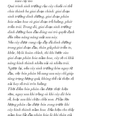
nuôi cấy mô
Quá trình sinh trưởng của cây chuối có thể 
chia thành ba giai đoạn chính: giai đoạn 
sinh trưởng dinh dưỡng, giai đoạn phân 
hóa mầm hoa và giai đoạn trổ buồng, phát 
triển trái. Trong đó, giai đoạn sinh trưởng 
dinh dưỡng ban đầu đóng vai trò quyết định 
đến tiềm năng năng suất sau này.
Nếu cây được cung cấp đầy đủ dinh dưỡng 
trong giai đoạn đầu, thân giả phát triển to, 
khỏe, bộ lá hoàn chỉnh, thì khi bước vào 
giai đoạn phân hóa mầm hoa, cây sẽ có khả 
năng hình thành nhiều nải và nhiều trái. 
Ngược lại, nếu cây sinh trưởng kém ngay từ 
đầu, việc bón phân bổ sung sau này chỉ giúp 
tăng trọng lượng quả, không thể cải thiện số 
nải hay số trái trên buồng.
Thời điểm bón phân cần được thực hiện 
sớm, ngay sau khi trồng và khi cây đã bén 
rễ, hoặc sau khi chừa chồi non. Phần lớn 
lượng phân cần được bón xong trước khi 
cây hình thành mầm hoa. Dấu hiệu cho thấy 
mầm hoa bắt đầu phân hóa là khi thân giả 