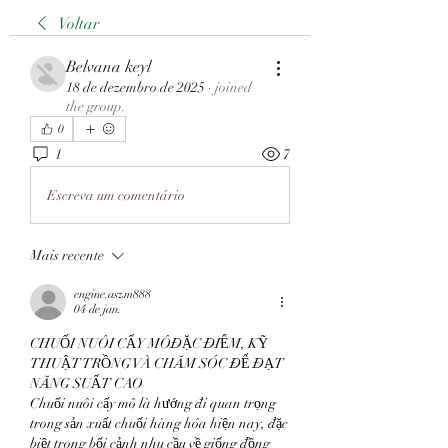
Voltar
Belvana keyl
18 de dezembro de 2025
·
joined
the group.
0
1
7
Escreva um comentário
Mais recente
engine.aszm888
04 de jan.
CHUỐI NUÔI CẤY MÔĐẶC ĐIỂM, KỸ 
THUẬT TRỒNG VÀ CHĂM SÓC ĐỂ ĐẠT 
NĂNG SUẤT CAO
Chuối nuôi cấy mô là hướng đi quan trọng 
trong sản xuất chuối hàng hóa hiện nay, đặc 
biệt trong bối cảnh nhu cầu về giống đồng 