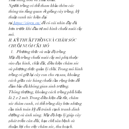
Người trồng có thể tham khảo thêm các 
thông tin tổng quan về giống cây trồng, kỹ 
thuật canh tác hiện đại 
tại
https://vigen.vn/
 để có cái nhìn đầy đủ 
hơn trước khi đầu tư mô hình chuối nuôi cấy 
mô.
II. KỸ THUẬT TRỒNG VÀ CHĂM SÓC 
CHUỐI NUÔI CẤY MÔ
Phương thức và mật độ trồng
Mật độ trồng chuối nuôi cấy mô phụ thuộc 
vào địa hình, chất đất, điều kiện chăm sóc 
và phương thức quản lý chồi. Trong mô hình 
trồng có giữ lại cây con cho vụ sau, khoảng 
cách giữa các hàng chuối cần rộng hơn để 
đảm bảo đủ không gian sinh trưởng.
Thông thường, khoảng cách trồng phổ biến 
là 2 x 2 mét. Trong điều kiện đất tốt, chăm 
sóc thâm canh, có thể trồng dày hơn nhưng 
cần tính toán kỹ để tránh cạnh tranh dinh 
dưỡng và ánh sáng. Mật độ hợp lý giúp cây 
phát triển cân đối, hạn chế sâu bệnh và 
thuận lợi cho việc chăm sóc, thu hoạch.