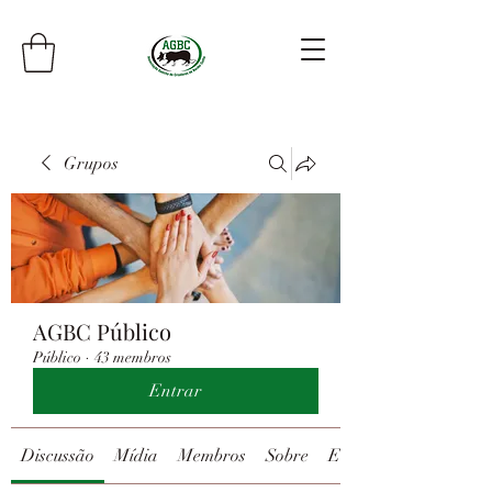
Grupos
AGBC Público
Público
·
43 membros
Entrar
Discussão
Mídia
Membros
Sobre
Eventos