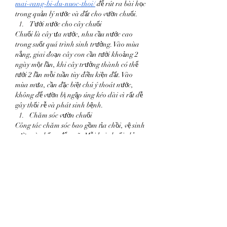
mai-vang-bi-du-nuoc-thoi/
 để rút ra bài học 
trong quản lý nước và đất cho vườn chuối.
Tưới nước cho cây chuối
Chuối là cây ưa nước, nhu cầu nước cao 
trong suốt quá trình sinh trưởng. Vào mùa 
nắng, giai đoạn cây con cần tưới khoảng 2 
ngày một lần, khi cây trưởng thành có thể 
tưới 2 lần mỗi tuần tùy điều kiện đất. Vào 
mùa mưa, cần đặc biệt chú ý thoát nước, 
không để vườn bị ngập úng kéo dài vì rất dễ 
gây thối rễ và phát sinh bệnh.
Chăm sóc vườn chuối
Công tác chăm sóc bao gồm tỉa chồi, vệ sinh 
vườn và chống đổ ngã. Mỗi bụi chuối chỉ 
nên giữ lại hai chồi, khoảng cách tuổi chồi 
cách nhau khoảng 4 tháng để đảm bảo dinh 
dưỡng tập trung. Sau khi cây ra buồng và 
xuất hiện từ một đến hai nải trung tính, tiến 
hành bẻ bắp để tập trung nuôi trái. Đồng 
thời cần chống quày bằng cọc để tránh cây 
đổ khi buồng lớn và nặng.
Lá già, lá úa vàng cần được cắt bỏ thường 
xuyên để vườn thông thoáng, hạn chế sâu 